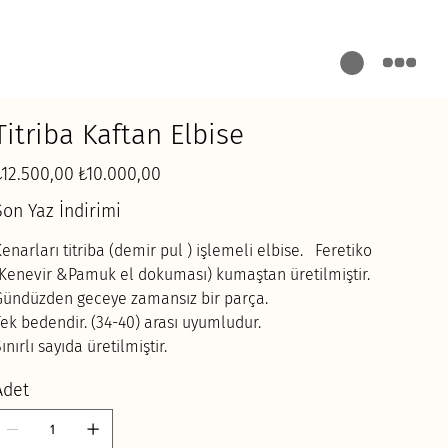
Titriba Kaftan Elbise
ijinal
İndirimli
₺12.500,00
₺10.000,00
yat
fiyat
Son Yaz İndirimi
enarları titriba (demir pul ) işlemeli elbise. Feretiko
(Kenevir &Pamuk el dokuması) kumaştan üretilmiştir.
Gündüzden geceye zamansız bir parça.
ek bedendir. (34-40) arası uyumludur.
ınırlı sayıda üretilmiştir.
Adet