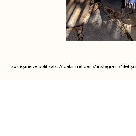
sözleşme ve politikalar
//
bakım rehberi
//
instagram
//
iletiş