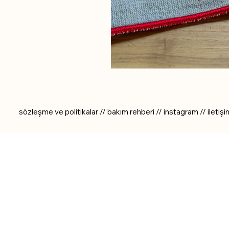
sözleşme ve politikalar
//
bakım rehberi
//
instagram
//
iletiş