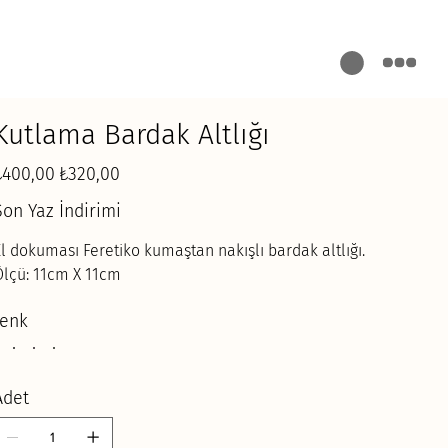
Kutlama Bardak Altlığı
ijinal
İndirimli
₺400,00
₺320,00
yat
fiyat
Son Yaz İndirimi
l dokuması Feretiko kumaştan nakışlı bardak altlığı.
Ölçü: 11cm X 11cm
renk
Adet