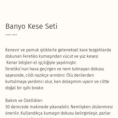
Banyo Kese Seti
Orijinal
İndirimli
₺1.000,00
₺800,00
fiyat
fiyat
Kenevir ve pamuk ipliklerle geleneksel kara tezgahlarda
dokunan Feretiko kumaşından vücut ve yüz kesesi
Kenar bitişleri el işçiliğiyle yapılmıştır.
Feretiko’nun hava geçirgen ve nem tutmayan dokusu
sayesinde, cildi nazikçe arındırır. Ölü derilerden
kurtulmaya yardımcı olur, kan dolaşımını uyarır ve ciltte
doğal bir ışıltı bırakır.
Bakım ve Özellikler:
30 derecede makinede yıkanabilir. Nemliyken ütülenmesi
önerilir. Kullandıkça kumaşın dokusu belirginleşir, parlar