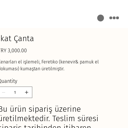
Ikat Çanta
rice
TRY 3,000.00
enarları el işlemeli, Feretiko (kenevir& pamuk el
okuması) kumaştan üretilmiştir.
Quantity
Bu ürün sipariş üzerine
üretilmektedir. Teslim süresi
sipariş tarihinden itibaren