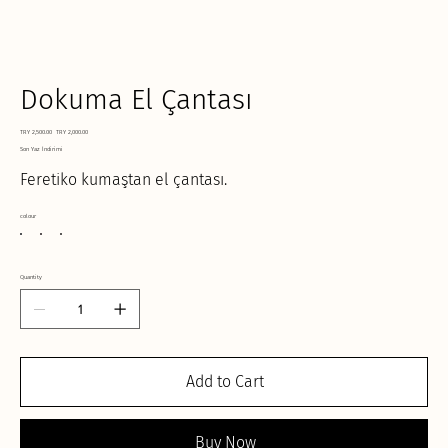
Dokuma El Çantası
Original
Sale
TRY 2,500.00
TRY 2,000.00
price
price
Son Yaz İndirimi
Feretiko kumaştan el çantası.
colour
Quantity
Add to Cart
Buy Now